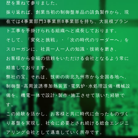
歴を重ねて参りました。
振り返れば、創業当初の制御盤単品の請負製作から、現
在では4事業部門3事業所8事業部を持ち、大規模プラン
ト工事を手掛けられる組織へと成長しております。
そして、「変化と挑戦」・「次の時代のリーダーへ」を
スローガンに、社員一人一人の知識・技術を磨き、
お客様から全福の信頼をいただける会社となるよう常に
精進しております。
弊社の宝、それは、技術の街北九州市から全国各地へ、
制御盤･高周波誘導加熱装置･電気炉･水処理設備･機械設
備を、機電一体で設計･製作･施工させて頂いた経験で
す。
この経験を活かし、お客様と共に時代に合ったものづく
り基盤を実現し、社会に必要とされ続ける総合エンジニ
アリング会社として邁進していく所存です。