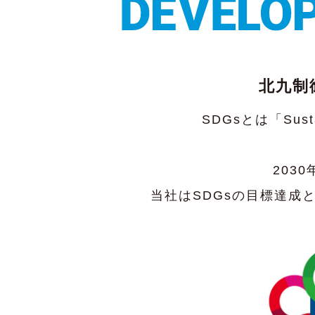
北九制
SDGsとは「Sust
203
当社はSDGsの目標達成